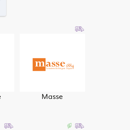
e
Masse