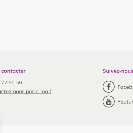
Renaud
Delanchy
Distribution /
Horticash
 contacter
Suivez-nous
 72 90 50
Faceb
ctez-nous par e-mail
Youtu
MIN POM
Emulsion