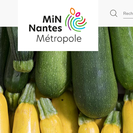
71 Boulevard Alfred Nobel - 4440
Go to
Rec
main
content