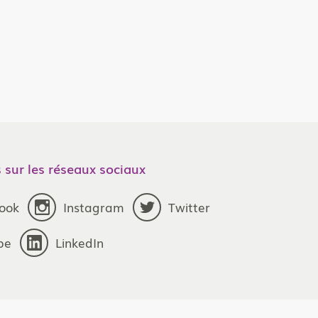
Le Clos Du Bio
 sur les réseaux sociaux
ook
Instagram
Twitter
be
LinkedIn
Atlantic Primeurs