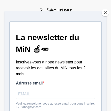
2. Sécuriser
l’approvisionnement local et
tendre vers une logistique bas
carbone
Le bas carbone via
l’optimisation du local
est un point également primordial pour le
Projet Alimentaire Territorial.
Les produits
locaux
seront mieux référencés en
encourageant une solution logistique
écologique durable. En consommant local,
nous diminuons fortement l’utilisation de
transports qui polluent énormément.