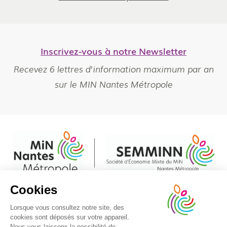
Inscrivez-vous à notre Newsletter
Recevez 6 lettres d’information maximum par an
sur le MIN Nantes Métropole
Cookies
Pied
Règlement Intérieur
© Min Nantes Métropole 2020 - Tous droits réservés
Lorsque vous consultez notre site, des
de
cookies sont déposés sur votre appareil.
Mentions légales
Politique de cookies
Plan du site
page
Nous vous laissons la possibilité de