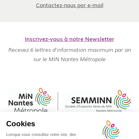
Contactez-nous par e-mail
Inscrivez-vous à notre Newsletter
Recevez 6 lettres d’information maximum par an
sur le MIN Nantes Métropole
Cookies
Pied
Règlement Intérieur
© Min Nantes Métropole 2020 - Tous droits réservés
Lorsque vous consultez notre site, des
de