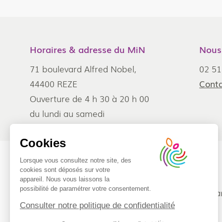
Horaires & adresse du MiN
Nous
71 boulevard Alfred Nobel,
02 51
44400 REZE
Conta
Ouverture de 4 h 30 à 20 h 00
du lundi au samedi
Cookies
Lorsque vous consultez notre site, des
cookies sont déposés sur votre
Inscrivez-vous à notre Newsletter
appareil. Nous vous laissons la
possibilité de paramétrer votre consentement.
Recevez 6 lettres d’information maximum par a
Consulter notre politique de confidentialité
Métropole