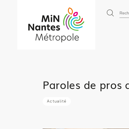
71 Boulevard Alfred Nobel - 4440
Go to
Rec
main
content
Paroles de pros 
Actualité