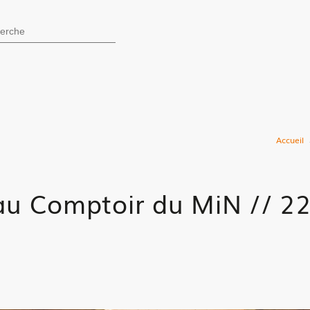
0 - Rezé
hercher
Accueil
au Comptoir du MiN // 22