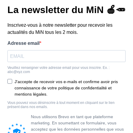
 d’Acaoyer
néral MiN Nantes Métropole
t comportements alimentaires
Gira ;
antin, GHR Grand Ouest ;
ocales, un axe de valeur pour les restaurateurs
antide
tique Saumon Fumé
 La Vache Nantaise