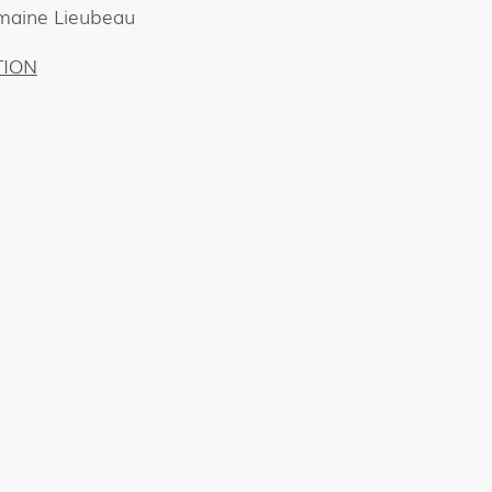
maine Lieubeau
TION