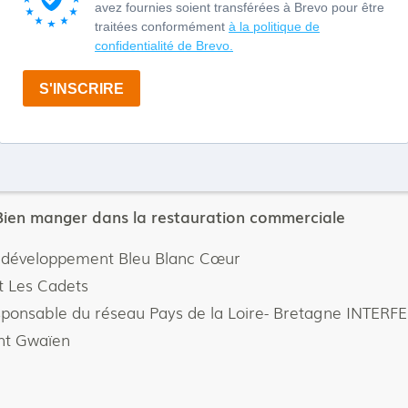
eloppement Provinces Bio
ve, concepts à forte identité, expérience immersive… le
e Ikimasho et Ramen Ya
on culinaire au Voyage à Nantes
, Bibou, Magnum
mercial Berjac
Bien manger dans la restauration commerciale
 développement Bleu Blanc Cœur
t Les Cadets
sponsable du réseau Pays de la Loire- Bretagne INTERFE
nt Gwaïen