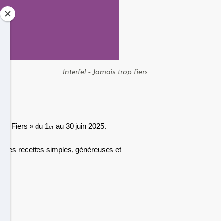
Interfel - Jamais trop fiers
rop Fiers
»
du 1
au 30 juin 2025.
er
irer des recettes simples, généreuses et
: