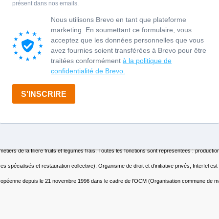
e le 15/06 à Joué sur Erdre, Débord de Loire le 18/06 à Nantes, Pagay
, entreprise, collectivité, lieu de loisirs, guinguette …
agne nationale
Actualités Campagne - Interfel
La Boutique Communication d'Inte
ériel pour vous et vos clients
tiers de la filière fruits et légumes frais. Toutes les fonctions sont représentées : producti
spécialisés et restauration collective). Organisme de droit et d’initiative privés, Interfel es
ion européenne depuis le 21 novembre 1996 dans le cadre de l’OCM (Organisation commune de 