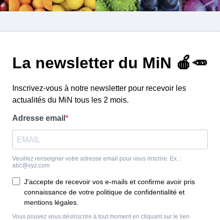
èbre la diversité sous toutes ses formes avec la campagne «
Jamais T
assiettes pour faire rayonner les couleurs, éveiller les envies et insp
mées par les diététiciennes sont déployées en Pays de la Loire en juin
 avec des grossistes ou des sociétés de restauration)