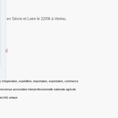
ons en Sèvre et Loire le 22/06 à Vertou
rfel
on, coopération, expédition, importation, exportation, commerce
t reconnue association interprofessionnelle nationale agricole
marché) unique