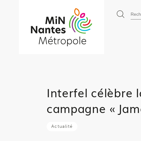
71 Boulevard Alfred Nobel - 4440
Go to
Rec
main
content
Interfel célèbre 
campagne « Jamai
Actualité