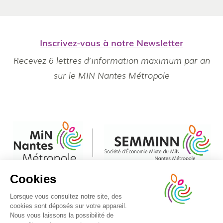
Inscrivez-vous à notre Newsletter
Recevez 6 lettres d’information maximum par an
sur le MIN Nantes Métropole
Cookies
Pied
Règlement Intérieur
© Min Nantes Métropole 2020 - Tous droits réservés
Lorsque vous consultez notre site, des
de
cookies sont déposés sur votre appareil.
Mentions légales
Politique de cookies
Plan du site
page
Nous vous laissons la possibilité de