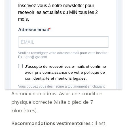
Tarif
: Gratuit
Réservation
:
accueil.badges@minnantes.com
Informations complémentaires :
Condition d’accès
: Visite à partir de 15 ans.
Pièce d’identité à présenter avant l’entrée sur
site.
Restrictions d’accès
: Photos interdites.
Animaux non admis. Avoir une condition
physique correcte (visite à pied de 7
kilomètres).
Recommandations vestimentaires
: Il est